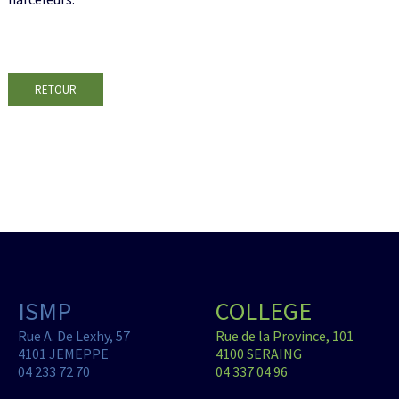
RETOUR
ISMP
COLLEGE
Rue A. De Lexhy, 57
Rue de la Province, 101
4101 JEMEPPE
4100 SERAING
04 233 72 70
04 337 04 96