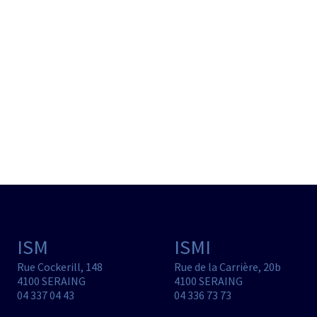
ISM
ISMI
Rue Cockerill, 148
Rue de la Carrière, 20b
4100 SERAING
4100 SERAING
04 337 04 43
04 336 73 73