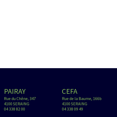
PAIRAY
CEFA
Rue du Chêne, 347
Rue de la Baume, 166b
4100 SERAING
4100 SERAING
04 338 82 00
04 338 09 49