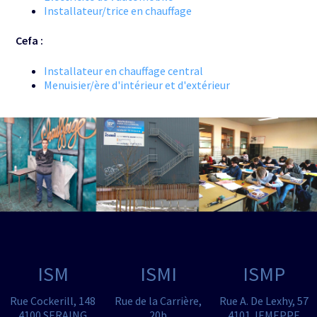
Installateur/trice en chauffage
Cefa :
Installateur en chauffage central
Menuisier/ère d'intérieur et d'extérieur
ISM
ISMI
ISMP
Rue Cockerill, 148
Rue de la Carrière,
Rue A. De Lexhy, 57
4100 SERAING
20b
4101 JEMEPPE