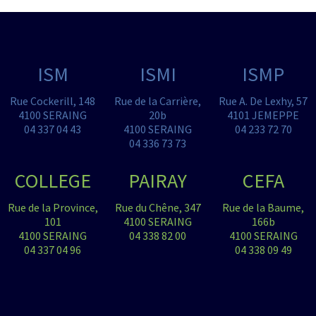
ISM
ISMI
ISMP
Rue Cockerill, 148
Rue de la Carrière,
Rue A. De Lexhy, 57
4100 SERAING
20b
4101 JEMEPPE
04 337 04 43
4100 SERAING
04 233 72 70
04 336 73 73
COLLEGE
PAIRAY
CEFA
Rue de la Province,
Rue du Chêne, 347
Rue de la Baume,
101
4100 SERAING
166b
4100 SERAING
04 338 82 00
4100 SERAING
04 337 04 96
04 338 09 49