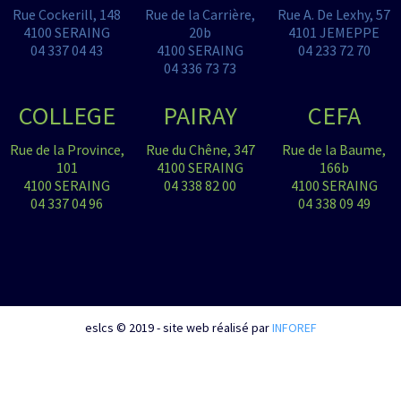
Rue Cockerill, 148
Rue de la Carrière,
Rue A. De Lexhy, 57
4100 SERAING
20b
4101 JEMEPPE
04 337 04 43
4100 SERAING
04 233 72 70
04 336 73 73
COLLEGE
PAIRAY
CEFA
Rue de la Province,
Rue du Chêne, 347
Rue de la Baume,
101
4100 SERAING
166b
4100 SERAING
04 338 82 00
4100 SERAING
04 337 04 96
04 338 09 49
eslcs © 2019 - site web réalisé par
INFOREF