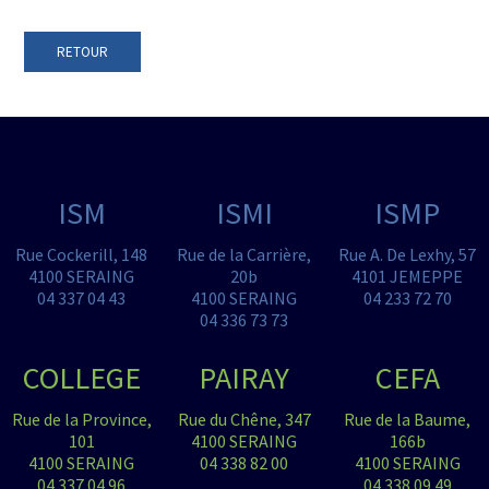
RETOUR
ISM
ISMI
ISMP
Rue Cockerill, 148
Rue de la Carrière,
Rue A. De Lexhy, 57
4100 SERAING
20b
4101 JEMEPPE
04 337 04 43
4100 SERAING
04 233 72 70
04 336 73 73
COLLEGE
PAIRAY
CEFA
Rue de la Province,
Rue du Chêne, 347
Rue de la Baume,
101
4100 SERAING
166b
4100 SERAING
04 338 82 00
4100 SERAING
04 337 04 96
04 338 09 49