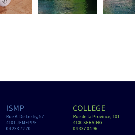
ISMP
COLLEGE
Rue A. De Lexhy, 57
Rue de la Province, 101
4101 JEMEPPE
4100 SERAING
04 233 72 70
04 337 04 96