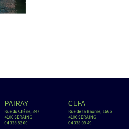
PAIRAY
CEFA
Rue du Chêne, 347
Rue de la Baume, 166b
4100 SERAING
4100 SERAING
04 338 82 00
04 338 09 49