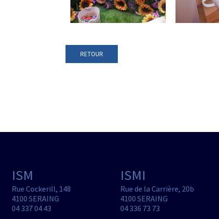
RETOUR
ISM
ISMI
Rue Cockerill, 148
Rue de la Carrière, 20b
4100 SERAING
4100 SERAING
04 337 04 43
04 336 73 73