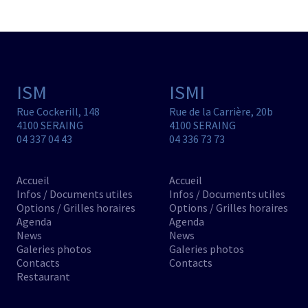
ISM
ISMI
Rue Cockerill, 148
Rue de la Carrière, 20b
4100 SERAING
4100 SERAING
04 337 04 43
04 336 73 73
Accueil
Accueil
Infos / Documents utiles
Infos / Documents utiles
Options / Grilles horaires
Options / Grilles horaires
Agenda
Agenda
News
News
Galeries photos
Galeries photos
Contacts
Contacts
Restaurant