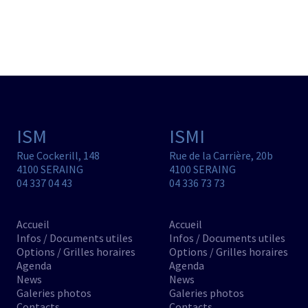
ISM
ISMI
Rue Cockerill, 148
Rue de la Carrière, 20b
4100 SERAING
4100 SERAING
04 337 04 43
04 336 73 73
Accueil
Accueil
Infos / Documents utiles
Infos / Documents utiles
Options / Grilles horaires
Options / Grilles horaires
Agenda
Agenda
News
News
Galeries photos
Galeries photos
Contacts
Contacts