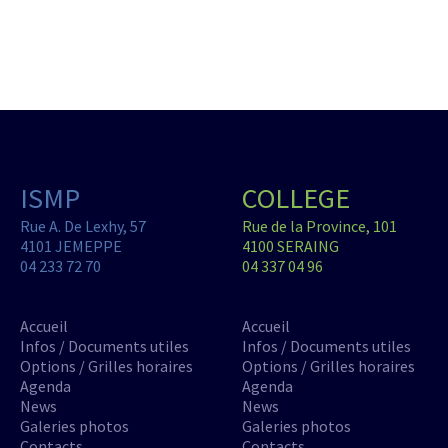
ISMP
COLLEGE
Rue A. De Lexhy, 57
Rue de la Province, 101
4101 JEMEPPE
4100 SERAING
04 233 72 70
04 337 04 96
Accueil
Accueil
Infos / Documents utiles
Infos / Documents utiles
Options / Grilles horaires
Options / Grilles horaires
Agenda
Agenda
News
News
Galeries photos
Galeries photos
Contacts
Contacts