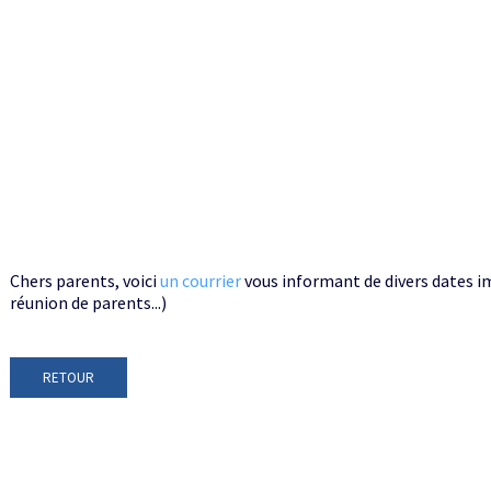
Chers parents, voici
un courrier
vous informant de divers dates i
réunion de parents...)
RETOUR