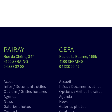
PAIRAY
CEFA
Rue du Chêne, 347
Rue de la Baume, 166b
4100 SERAING
4100 SERAING
04 338 82 00
04 338 09 49
Accueil
Accueil
Infos / Documents utiles
Infos / Documents utiles
Options / Grilles horaires
Options / Grilles horaires
Agenda
Agenda
News
News
Galeries photos
Galeries photos
Contacts
Contacts