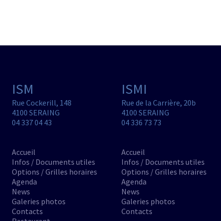
ISM
ISMI
Rue Cockerill, 148
Rue de la Carrière, 20b
4100 SERAING
4100 SERAING
04 337 04 43
04 336 73 73
Accueil
Accueil
Infos / Documents utiles
Infos / Documents utiles
Options / Grilles horaires
Options / Grilles horaires
Agenda
Agenda
News
News
Galeries photos
Galeries photos
Contacts
Contacts