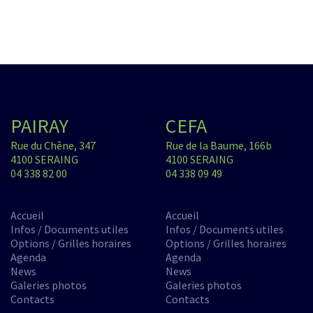
PAIRAY
CEFA
Rue du Chêne, 347
Rue de la Baume, 166b
4100 SERAING
4100 SERAING
04 338 82 00
04 338 09 49
Accueil
Accueil
Infos / Documents utiles
Infos / Documents utiles
Options / Grilles horaires
Options / Grilles horaires
Agenda
Agenda
News
News
Galeries photos
Galeries photos
Contacts
Contacts