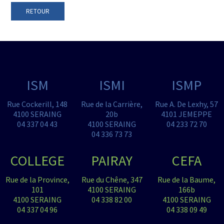
RETOUR
ISM
ISMI
ISMP
Rue Cockerill, 148
Rue de la Carrière,
Rue A. De Lexhy, 57
4100 SERAING
20b
4101 JEMEPPE
04 337 04 43
4100 SERAING
04 233 72 70
04 336 73 73
COLLEGE
PAIRAY
CEFA
Rue de la Province,
Rue du Chêne, 347
Rue de la Baume,
101
4100 SERAING
166b
4100 SERAING
04 338 82 00
4100 SERAING
04 337 04 96
04 338 09 49