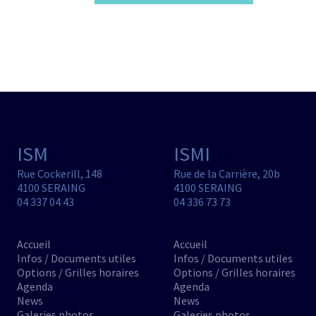
ISM
ISMI
Rue Cockerill, 148
Rue de la Carrière, 20b
4100 SERAING
4100 SERAING
04 337 04 43
04 336 73 73
Accueil
Accueil
Infos / Documents utiles
Infos / Documents utiles
Options / Grilles horaires
Options / Grilles horaires
Agenda
Agenda
News
News
Galeries photos
Galeries photos