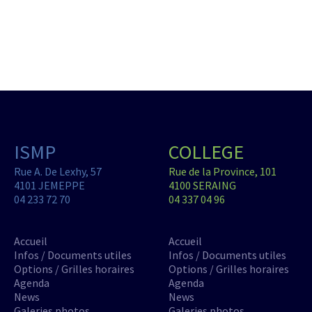
ISMP
COLLEGE
Rue A. De Lexhy, 57
Rue de la Province, 101
4101 JEMEPPE
4100 SERAING
04 233 72 70
04 337 04 96
Accueil
Accueil
Infos / Documents utiles
Infos / Documents utiles
Options / Grilles horaires
Options / Grilles horaires
Agenda
Agenda
News
News
Galeries photos
Galeries photos