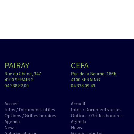
PAIRAY
CEFA
Rue du Chêne, 347
Rue de la Baume, 166b
4100 SERAING
4100 SERAING
04 338 82 00
04 338 09 49
Accueil
Accueil
Infos / Documents utiles
Infos / Documents utiles
Options / Grilles horaires
Options / Grilles horaires
Agenda
Agenda
News
News
Galeries photos
Galeries photos