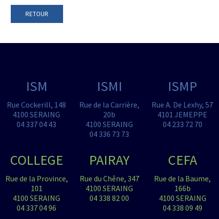
RETOUR
ISM
ISMI
ISMP
Rue Cockerill, 148
Rue de la Carrière,
Rue A. De Lexhy, 57
4100 SERAING
20b
4101 JEMEPPE
04 337 04 43
4100 SERAING
04 233 72 70
04 336 73 73
COLLEGE
PAIRAY
CEFA
Rue de la Province,
Rue du Chêne, 347
Rue de la Baume,
101
4100 SERAING
166b
4100 SERAING
04 338 82 00
4100 SERAING
04 337 04 96
04 338 09 49