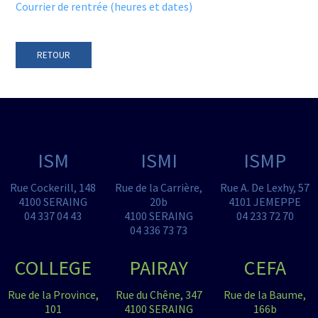
Courrier de rentrée (heures et dates)
RETOUR
ISM
ISMI
ISMP
Rue Cockerill, 148
Rue de la Carrière,
Rue A. De Lexhy, 57
4100 SERAING
20b
4101 JEMEPPE
04 337 04 43
4100 SERAING
04 233 72 70
04 336 73 73
COLLEGE
PAIRAY
CEFA
Rue de la Province,
Rue du Chêne, 347
Rue de la Baume,
101
4100 SERAING
166b