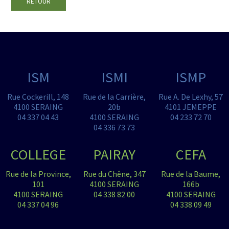
RETOUR
ISM
ISMI
ISMP
Rue Cockerill, 148
Rue de la Carrière,
Rue A. De Lexhy, 57
4100 SERAING
20b
4101 JEMEPPE
04 337 04 43
4100 SERAING
04 233 72 70
04 336 73 73
COLLEGE
PAIRAY
CEFA
Rue de la Province,
Rue du Chêne, 347
Rue de la Baume,
101
4100 SERAING
166b
4100 SERAING
04 338 82 00
4100 SERAING
04 337 04 96
04 338 09 49