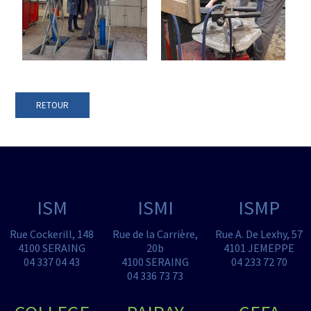
RETOUR
ISM
ISMI
ISMP
Rue Cockerill, 148
Rue de la Carrière,
Rue A. De Lexhy, 57
4100 SERAING
20b
4101 JEMEPPE
04 337 04 43
4100 SERAING
04 233 72 70
04 336 73 73